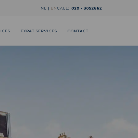
NL
EN
CALL:
020 - 3052662
ICES
EXPAT SERVICES
CONTACT