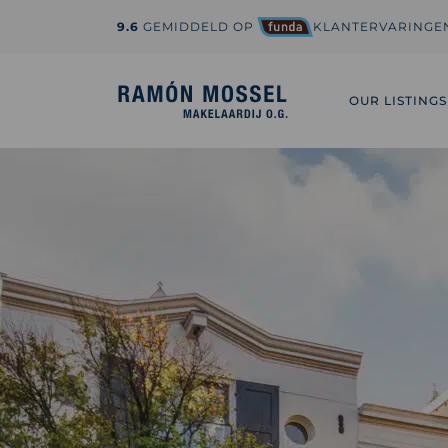
9.6
GEMIDDELD OP
KLANTERVARINGE
1-800-995-3959
hi@sedona.com
OUR LISTINGS