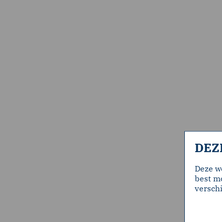
DEZ
Deze w
best mo
verschi