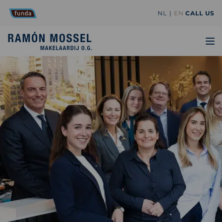
NL
EN
CALL US
TO