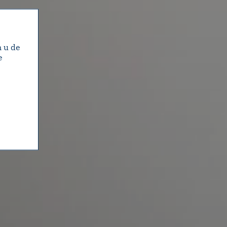
m u de
e