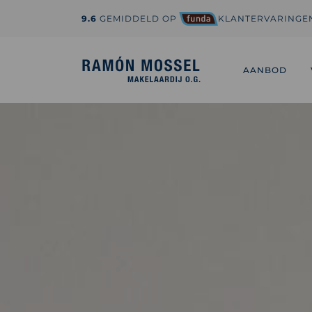
9.6
GEMIDDELD OP
KLANTERVARINGE
1-800-995-3959
hi@sedona.com
AANBOD