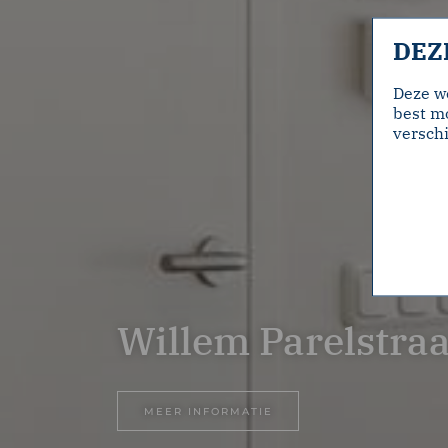
DEZ
Deze w
best mo
verschi
Willem Parelstra
MEER INFORMATIE