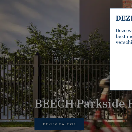
DEZ
Deze w
best mo
verschi
BEECH Parkside 
BEKIJK GALERIJ