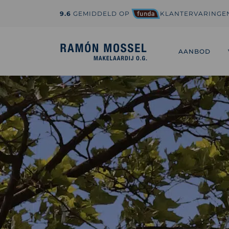
9.6
GEMIDDELD OP
KLANTERVARINGE
1-800-995-3959
hi@sedona.com
AANBOD