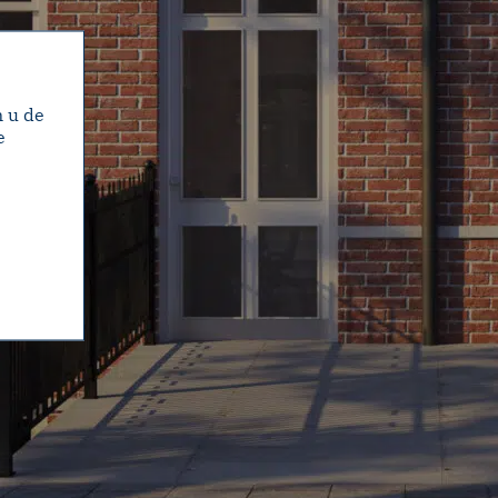
m u de
e