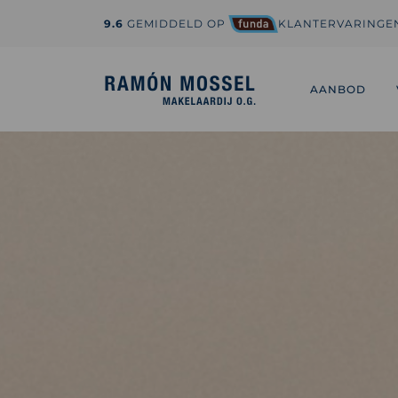
9.6
GEMIDDELD OP
KLANTERVARINGE
1-800-995-3959
hi@sedona.com
AANBOD