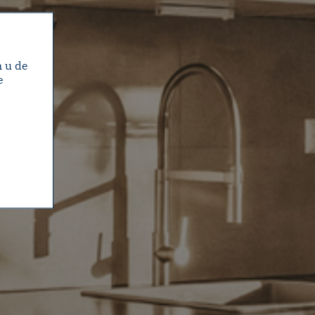
m u de
e