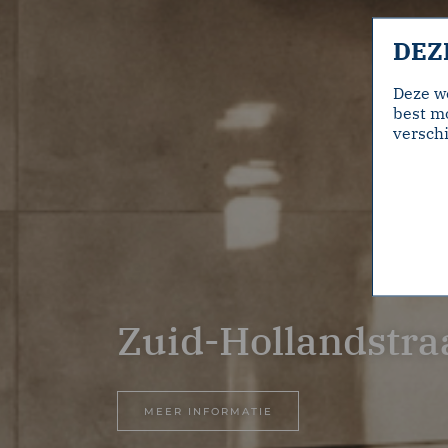
DEZ
Deze w
best mo
verschi
Zuid-Hollandstra
MEER INFORMATIE