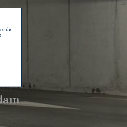
m u de
e
rdam