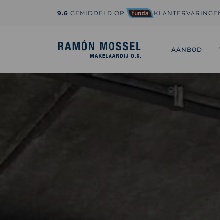
9.6
GEMIDDELD OP
KLANTERVARINGE
1-800-995-3959
hi@sedona.com
AANBOD