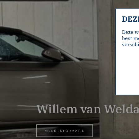
DEZ
Deze w
best mo
verschi
Willem van Weld
MEER INFORMATIE