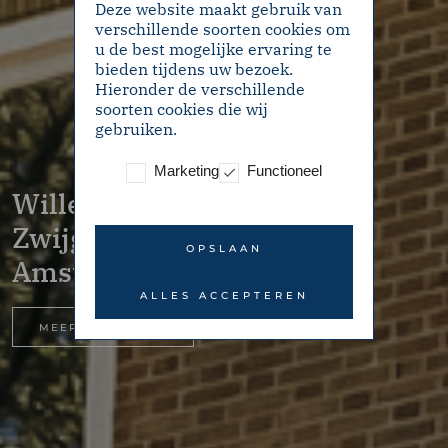
Deze website maakt gebruik van
verschillende soorten cookies om
u de best mogelijke ervaring te
bieden tijdens uw bezoek.
Hieronder de verschillende
soorten cookies die wij
gebruiken.
Marketing
Functioneel
Willem de
Zwijgerlaan 28-3 –
OPSLAAN
Amsterdam
ALLES ACCEPTEREN
MEER INFORMATIE