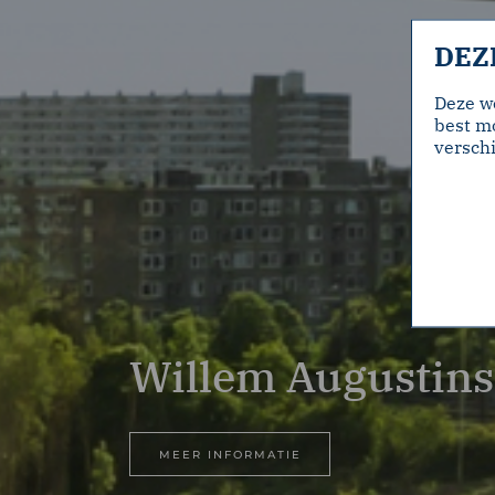
DEZ
Deze w
best mo
verschi
Willem Augustins
MEER INFORMATIE