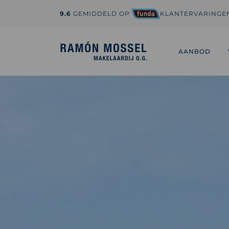
9.6
GEMIDDELD OP
KLANTERVARINGE
1-800-995-3959
hi@sedona.com
AANBOD