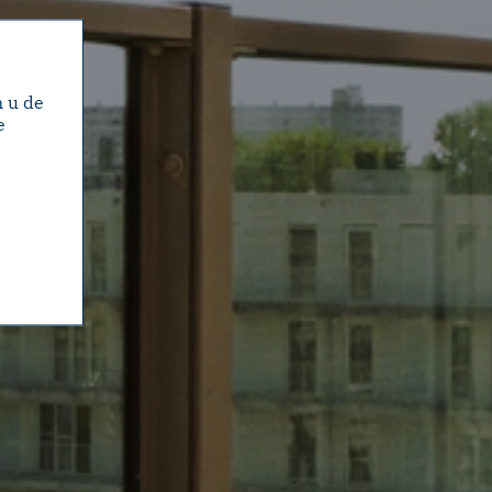
m u de
e