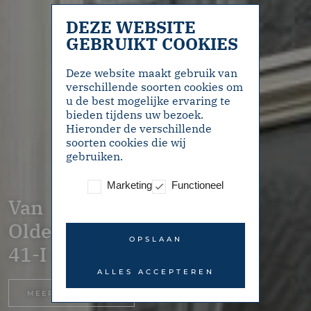
DEZE WEBSITE
GEBRUIKT COOKIES
Deze website maakt gebruik van
verschillende soorten cookies om
u de best mogelijke ervaring te
bieden tijdens uw bezoek.
Hieronder de verschillende
soorten cookies die wij
gebruiken.
Marketing
Functioneel
Van
Oldenbarneveldtstraat
OPSLAAN
41-I – Amsterdam
ALLES ACCEPTEREN
MEER INFORMATIE