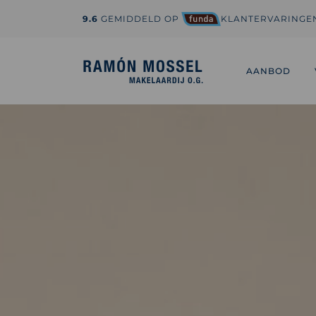
9.6
GEMIDDELD OP
KLANTERVARINGE
1-800-995-3959
hi@sedona.com
AANBOD