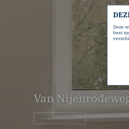
DEZ
Deze w
best mo
verschi
Van Nijenrodewe
MEER INFORMATIE