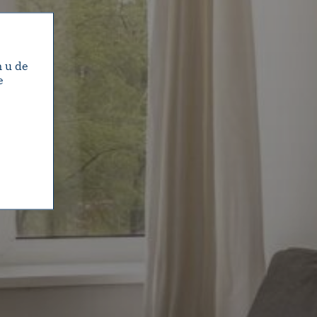
m u de
e