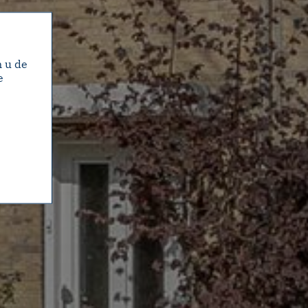
m u de
e