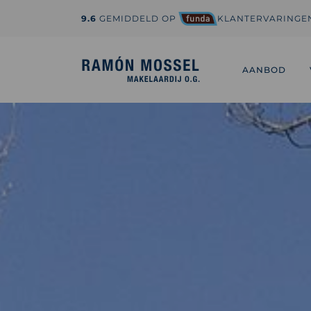
9.6
GEMIDDELD OP
KLANTERVARINGE
1-800-995-3959
hi@sedona.com
AANBOD