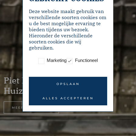
Deze website maakt gebruik van
verschillende soorten cookies om
u de best mogelijke ervaring te
bieden tijdens uw bezoek.
Hieronder de verschillende
soorten cookies die wij
gebruiken.
Marketing
Functioneel
Piet Prinsstraat 3 –
OPSLAAN
Huizen
ALLES ACCEPTEREN
MEER INFORMATIE