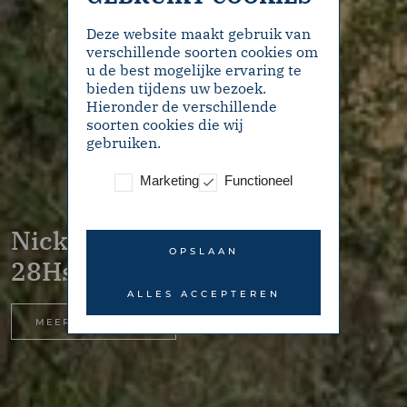
Deze website maakt gebruik van
verschillende soorten cookies om
u de best mogelijke ervaring te
bieden tijdens uw bezoek.
Hieronder de verschillende
soorten cookies die wij
gebruiken.
Marketing
Functioneel
Nickeriestraat
OPSLAAN
28Hs+I – Amsterdam
ALLES ACCEPTEREN
MEER INFORMATIE