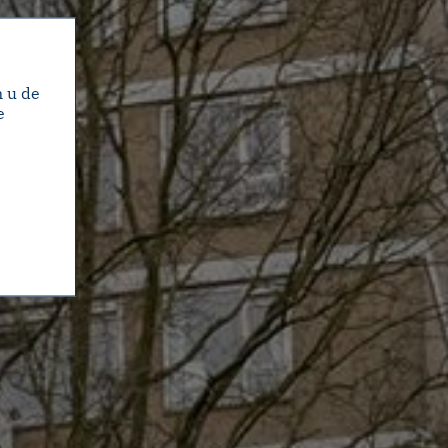
m u de
e