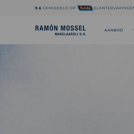
9.6
GEMIDDELD OP
KLANTERVARINGE
1-800-995-3959
hi@sedona.com
AANBOD