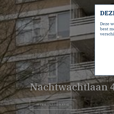
DEZ
Deze w
best mo
verschi
Nachtwachtlaan 
MEER INFORMATIE