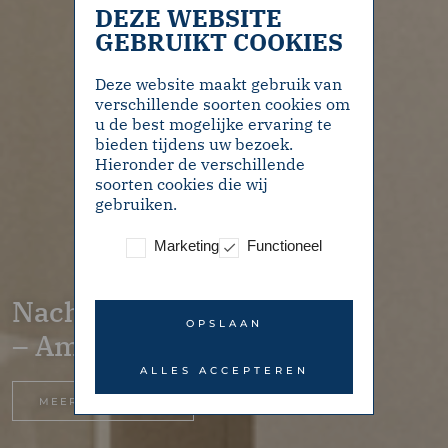
DEZE WEBSITE
GEBRUIKT COOKIES
Deze website maakt gebruik van
verschillende soorten cookies om
u de best mogelijke ervaring te
bieden tijdens uw bezoek.
Hieronder de verschillende
soorten cookies die wij
gebruiken.
Marketing
Functioneel
Nachtwachtlaan 358
OPSLAAN
– Amsterdam
ALLES ACCEPTEREN
MEER INFORMATIE