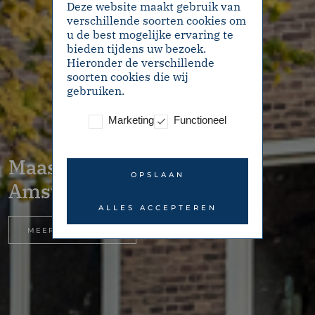
Deze website maakt gebruik van
verschillende soorten cookies om
u de best mogelijke ervaring te
bieden tijdens uw bezoek.
Hieronder de verschillende
soorten cookies die wij
gebruiken.
Marketing
Functioneel
Maasstraat 198II –
OPSLAAN
Amsterdam
ALLES ACCEPTEREN
MEER INFORMATIE