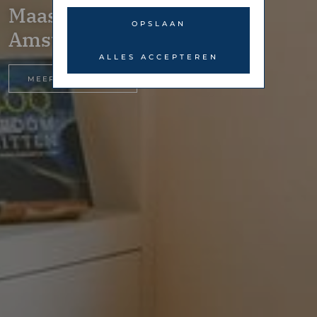
Maasstraat 178-I –
OPSLAAN
Amsterdam
ALLES ACCEPTEREN
MEER INFORMATIE