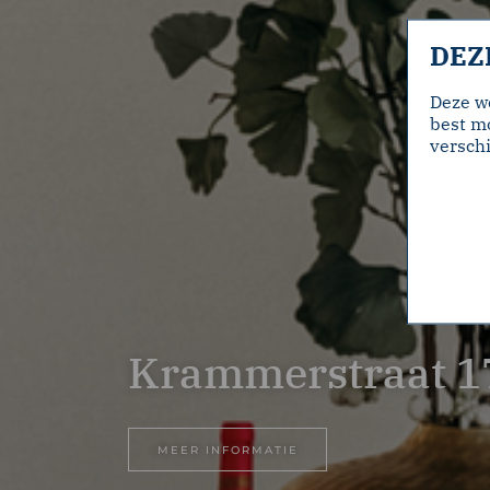
DEZ
Deze w
best mo
verschi
Krammerstraat 1
MEER INFORMATIE