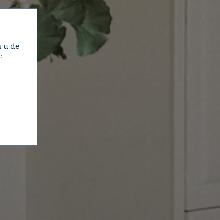
m u de
e