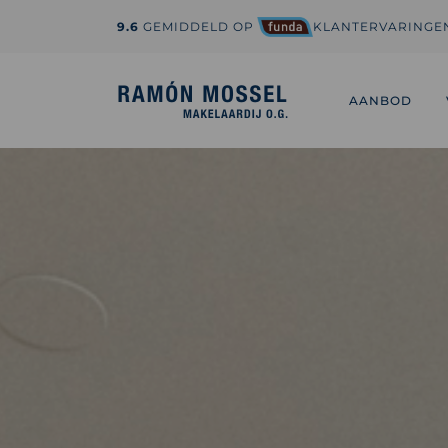
9.6
GEMIDDELD OP
KLANTERVARINGE
1-800-995-3959
hi@sedona.com
AANBOD