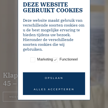
DEZE WEBSITE
GEBRUIKT COOKIES
Deze website maakt gebruik van
verschillende soorten cookies om
u de best mogelijke ervaring te
bieden tijdens uw bezoek.
Hieronder de verschillende
soorten cookies die wij
gebruiken.
Marketing
Functioneel
Klaprozenweg 38B
OPSLAAN
45 – Amsterdam
ALLES ACCEPTEREN
MEER INFORMATIE