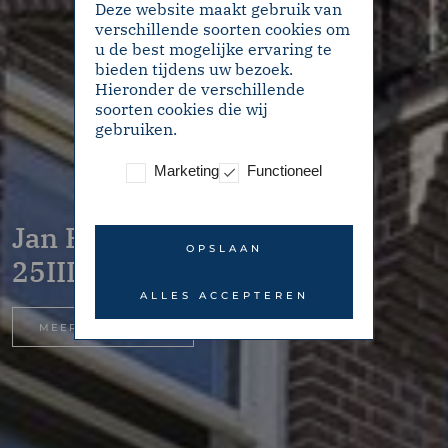
Deze website maakt gebruik van
verschillende soorten cookies om
u de best mogelijke ervaring te
bieden tijdens uw bezoek.
Hieronder de verschillende
soorten cookies die wij
gebruiken.
Marketing
Functioneel
Jan Bernardusstraat
OPSLAAN
25IIL – Amsterdam
ALLES ACCEPTEREN
MEER INFORMATIE