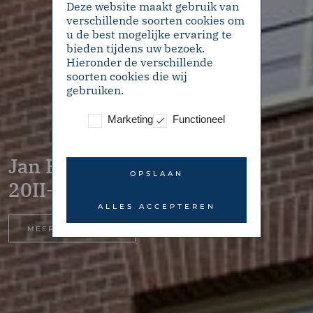
Deze website maakt gebruik van
verschillende soorten cookies om
u de best mogelijke ervaring te
bieden tijdens uw bezoek.
Hieronder de verschillende
soorten cookies die wij
gebruiken.
Marketing
Functioneel
Jan Bernardusstraat
OPSLAAN
20II- L – Amsterdam
ALLES ACCEPTEREN
MEER INFORMATIE