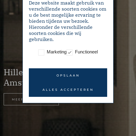
Deze website maakt gebruik van
verschillende soorten cookies om
u de best mogelijke ervaring te
bieden tijdens uw bezoek.
Hieronder de verschillende
soorten cookies die wij
gebruiken.
Marketing
Functioneel
Hillegomstraat 53H –
OPSLAAN
Amsterdam
ALLES ACCEPTEREN
MEER INFORMATIE