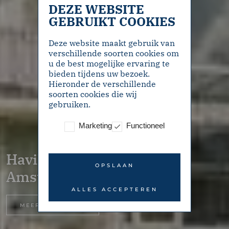
DEZE WEBSITE
GEBRUIKT COOKIES
Deze website maakt gebruik van
verschillende soorten cookies om
u de best mogelijke ervaring te
bieden tijdens uw bezoek.
Hieronder de verschillende
soorten cookies die wij
gebruiken.
Marketing
Functioneel
Havikshorst 28 –
OPSLAAN
Amsterdam
ALLES ACCEPTEREN
MEER INFORMATIE