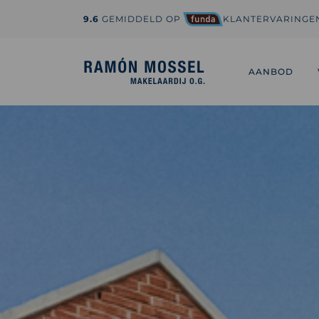
9.6
GEMIDDELD OP
KLANTERVARINGE
1-800-995-3959
hi@sedona.com
AANBOD