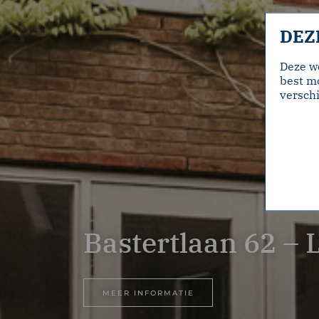
DEZ
Deze w
best mo
verschi
Bastertlaan 62 – 
MEER INFORMATIE