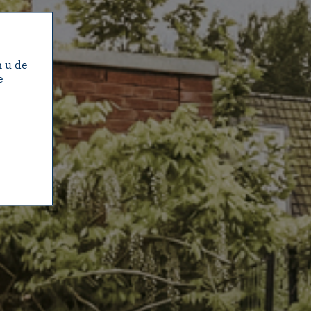
m u de
e