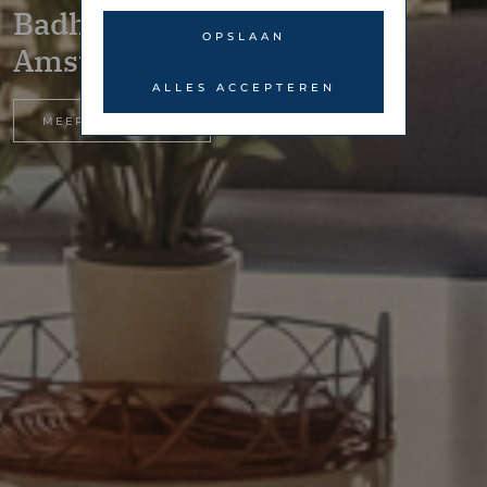
Badhuiskade 217 –
OPSLAAN
Amsterdam
ALLES ACCEPTEREN
MEER INFORMATIE