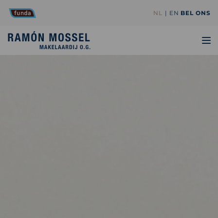
NL
EN
BEL ONS
TO