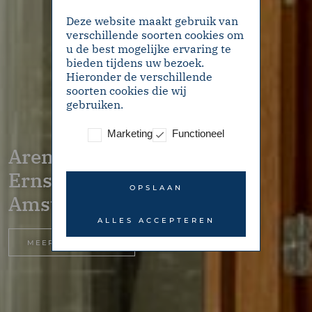
Deze website maakt gebruik van
verschillende soorten cookies om
u de best mogelijke ervaring te
bieden tijdens uw bezoek.
Hieronder de verschillende
soorten cookies die wij
gebruiken.
Marketing
Functioneel
Arent Janszoon
Ernststraat 186 –
OPSLAAN
Amsterdam
ALLES ACCEPTEREN
MEER INFORMATIE