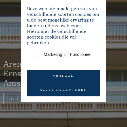
Deze website maakt gebruik van
verschillende soorten cookies om
u de best mogelijke ervaring te
bieden tijdens uw bezoek.
Hieronder de verschillende
soorten cookies die wij
gebruiken.
Marketing
Functioneel
Arent Janszoon
Ernststraat 153 –
OPSLAAN
Amsterdam
ALLES ACCEPTEREN
MEER INFORMATIE