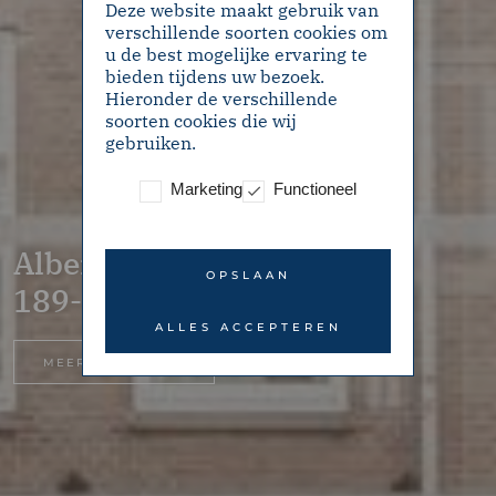
Deze website maakt gebruik van
verschillende soorten cookies om
u de best mogelijke ervaring te
bieden tijdens uw bezoek.
Hieronder de verschillende
soorten cookies die wij
gebruiken.
Marketing
Functioneel
Albert Cuypstraat
OPSLAAN
189-2 – Amsterdam
ALLES ACCEPTEREN
MEER INFORMATIE