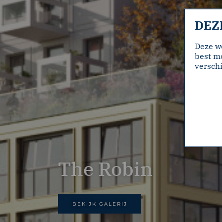
DEZ
Deze w
best mo
verschi
The Robin
BEKIJK GALERIJ