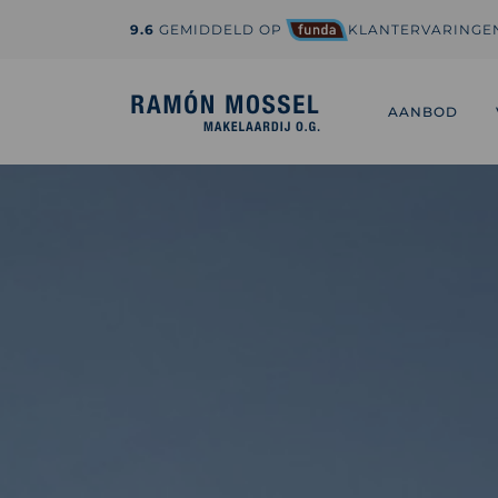
9.6
GEMIDDELD OP
KLANTERVARINGE
1-800-995-3959
hi@sedona.com
AANBOD