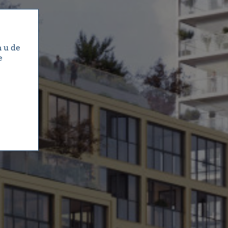
m u de
e