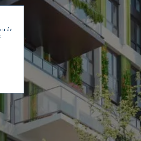
m u de
e