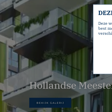
DEZ
Deze w
best mo
verschi
Hollandse Meeste
BEKIJK GALERIJ