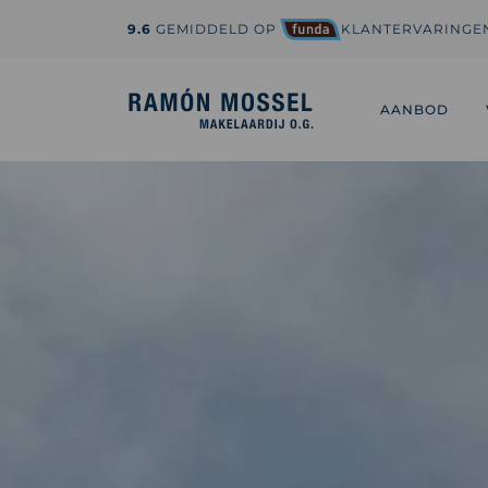
9.6
GEMIDDELD OP
KLANTERVARINGE
1-800-995-3959
hi@sedona.com
AANBOD