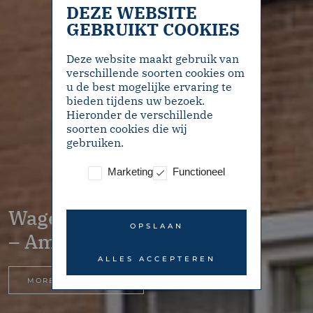
DEZE WEBSITE
GEBRUIKT COOKIES
Deze website maakt gebruik van
verschillende soorten cookies om
u de best mogelijke ervaring te
bieden tijdens uw bezoek.
Hieronder de verschillende
soorten cookies die wij
gebruiken.
Marketing
Functioneel
Wagenaarstraat 378
OPSLAAN
– Amsterdam
ALLES ACCEPTEREN
MORE INFORMATION