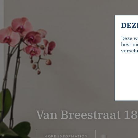
DEZ
Deze w
best mo
verschi
Van Breestraat 
MORE INFORMATION