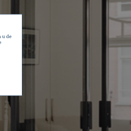
m u de
e