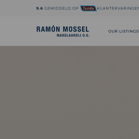
9.6
GEMIDDELD OP
KLANTERVARINGE
1-800-995-3959
hi@sedona.com
OUR LISTINGS