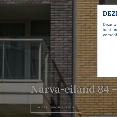
DEZ
Deze w
best mo
verschi
Narva-eiland 84
MORE INFORMATION