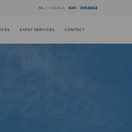
NL
EN
CALL:
020 - 3052662
ICES
EXPAT SERVICES
CONTACT