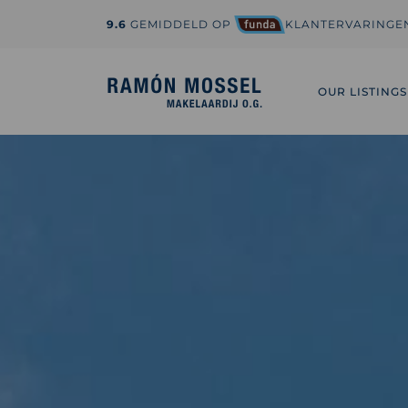
9.6
GEMIDDELD OP
KLANTERVARINGE
1-800-995-3959
hi@sedona.com
OUR LISTINGS