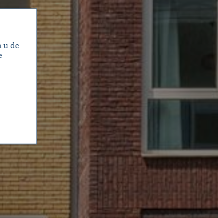
m u de
e