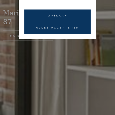
Maria Austriastraat
OPSLAAN
87 – Amsterdam
ALLES ACCEPTEREN
MORE INFORMATION