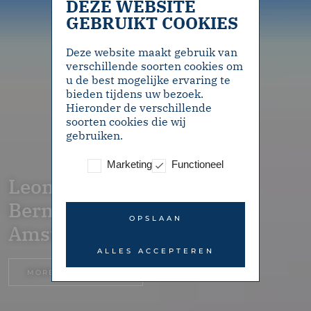
DEZE WEBSITE
GEBRUIKT COOKIES
Deze website maakt gebruik van
verschillende soorten cookies om
u de best mogelijke ervaring te
bieden tijdens uw bezoek.
Hieronder de verschillende
soorten cookies die wij
gebruiken.
Marketing
Functioneel
Leonard
Bernsteinstraat 3 –
OPSLAAN
Amsterdam
ALLES ACCEPTEREN
MORE INFORMATION