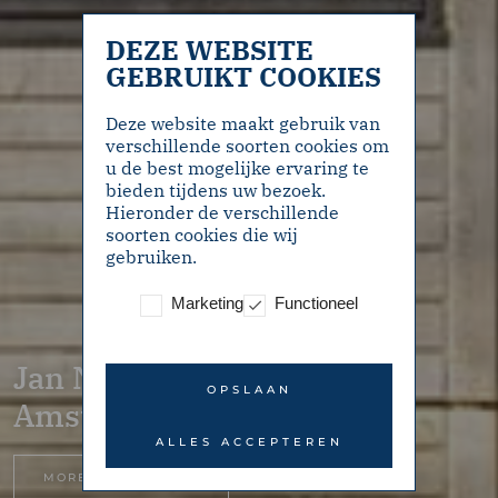
DEZE WEBSITE
GEBRUIKT COOKIES
Deze website maakt gebruik van
verschillende soorten cookies om
u de best mogelijke ervaring te
bieden tijdens uw bezoek.
Hieronder de verschillende
soorten cookies die wij
gebruiken.
Marketing
Functioneel
Jan Nautahof 3 –
OPSLAAN
Amsterdam
ALLES ACCEPTEREN
MORE INFORMATION