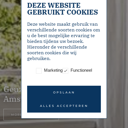
DEZE WEBSITE
GEBRUIKT COOKIES
Deze website maakt gebruik van
verschillende soorten cookies om
u de best mogelijke ervaring te
bieden tijdens uw bezoek.
Hieronder de verschillende
soorten cookies die wij
gebruiken.
Marketing
Functioneel
Geuzenstraat 41-3 –
OPSLAAN
Amsterdam
ALLES ACCEPTEREN
MORE INFORMATION