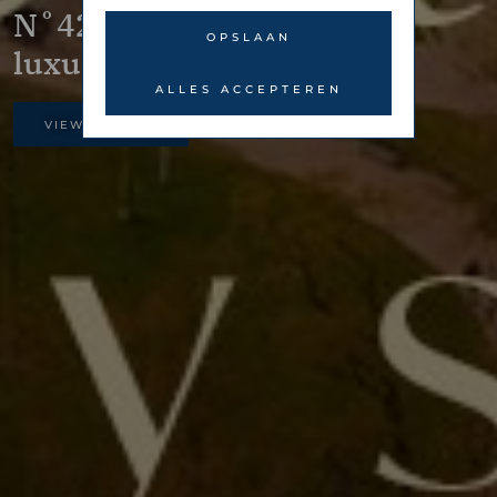
N˚42 living in
OPSLAAN
luxury
ALLES ACCEPTEREN
VIEW GALLERY